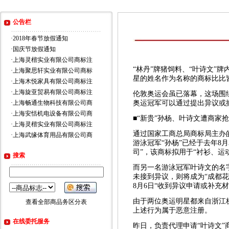
公告栏
·
2018年春节放假通知
·
国庆节放假通知
·
上海灵楷实业有限公司商标注
“林丹”牌猪饲料、“叶诗文”
·
上海聚思轩实业有限公司商标
星的姓名作为名称的
商标
比比
·
上海木悦家具有限公司商标注
·
上海旋亚贸易有限公司商标注
伦敦奥运会虽已落幕，这场围
·
上海畅通生物科技有限公司商
奥运冠军可以通过提出异议或
·
上海安恬机电设备有限公司商
■“新贵”孙杨、叶诗文遭商家
·
上海灵楷实业有限公司商标注
通过国家工商总局商标局主办
·
上海武缘体育用品有限公司商
游泳冠军“孙杨”已经于去年8
司”，该商标拟用于“衬衫、运
搜索
而另一名游泳冠军叶诗文的名
未接到异议，则将成为“成都花
8月6日“收到异议申请或补充材
由于两位奥运明星都来自浙江
查看全部商品务区分表
上述行为属于恶意注册。
在线委托服务
昨日，负责代理申请“叶诗文