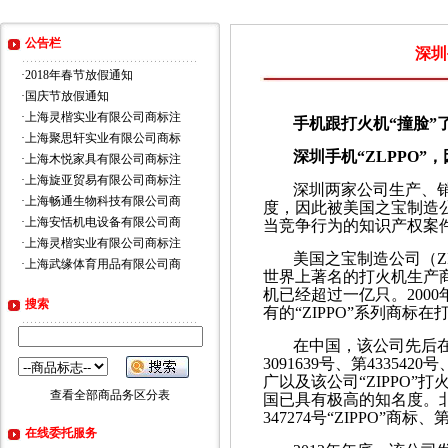
公告栏
深圳
·
2018年春节放假通知
·
国庆节放假通知
·
上海灵楷实业有限公司商标注
手机跟打火机“撞脸”
·
上海聚思轩实业有限公司商标
深圳手机“ZLPPO”
·
上海木悦家具有限公司商标注
·
上海旋亚贸易有限公司商标注
深圳两家公司生产、销售
·
上海畅通生物科技有限公司商
度，因此被美国之宝制造
·
上海安恬机电设备有限公司商
当竞争行为的知识产权案
·
上海灵楷实业有限公司商标注
美国之宝制造公司（ZIP
·
上海武缘体育用品有限公司商
世界上著名的打火机生产商，
机已经超过一亿只。200
搜索
有的“ZIPPO”系列商
在中国，该公司先后在第
3091639号、第43354
广以及该公司“ZIPPO”
查看全部商品务区分表
国已具有极高的知名度。
347274号“ZIPPO”商
在线委托服务