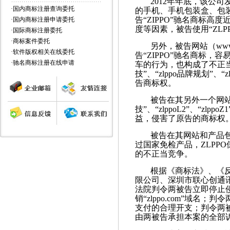
2012年年底，该公
·
国内商标注册查询委托
的手机、手机包装盒、包装
告“ZIPPO”驰名商标高
·
国内商标注册申请委托
度等因素，被告使用“ZL
·
国际商标注册委托
·
商标案件委托
另外，被告网站（www.
·
软件版权相关在线委托
告“ZIPPO”驰名商标
·
驰名商标注册在线申请
车的行为，也构成了不正当竞争
技”、“zlppo品牌规划”、
告商标权。
被告在其另外一个网站（ww
技”、“zlppoL2”、“z
益，侵害了原告的商标权
被告在其网站和产品包
过国家免检产品，ZLPP
的不正当竞争。
根据《商标法》、《
限公司、深圳市联心创通
法院判令两被告立即停止
销“zlppo.com”域
支付的合理开支；判令两
由两被告承担本案的全部